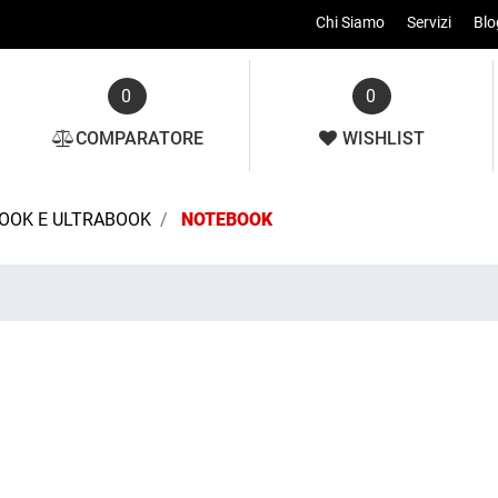
Chi Siamo
Servizi
Blo
0
0
COMPARATORE
WISHLIST
OOK E ULTRABOOK
NOTEBOOK